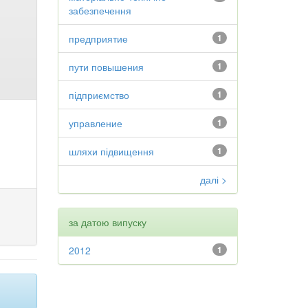
забезпечення
предприятие
1
пути повышения
1
підприємство
1
управление
1
шляхи підвищення
1
далі >
за датою випуску
2012
1