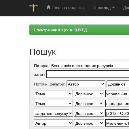
Головна сторінка
Перегляд
До
Skip
navigation
Електронний архів КНУТД
Пошук
Пошук:
запит
Поточні фільтри: