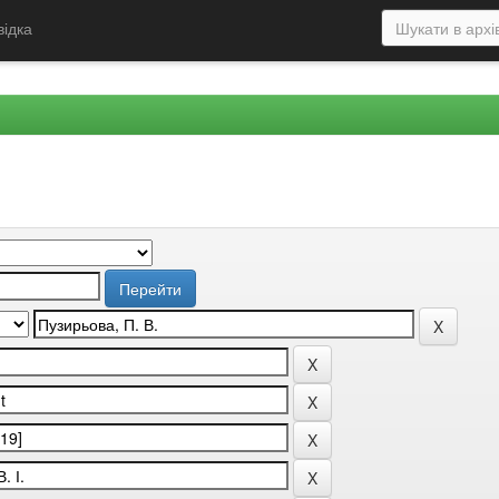
відка