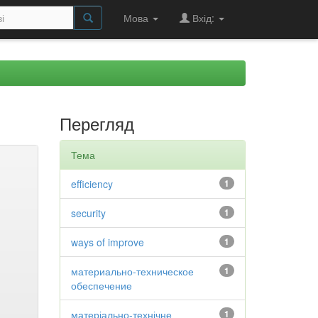
Мова
Вхід:
Перегляд
Тема
efficiency
1
security
1
ways of improve
1
материально-техническое
1
обеспечение
матеріально-технічне
1