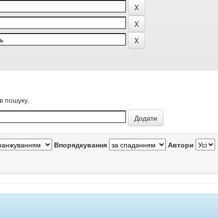
в пошуку.
Впорядкування
Автори