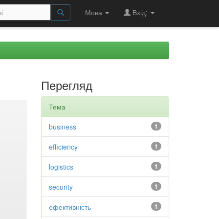
Мова
Вхід:
Перегляд
Тема
business
1
efficiency
1
logistics
1
security
1
ефективність
1