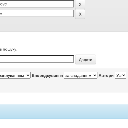
в пошуку.
Впорядкування
Автори