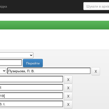
відка