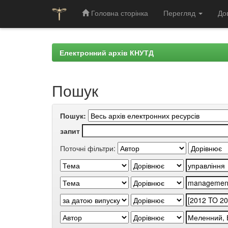
Головна сторінка
Перегляд
До
Skip
navigation
Електронний архів КНУТД
Пошук
Пошук:
запит
Поточні фільтри: