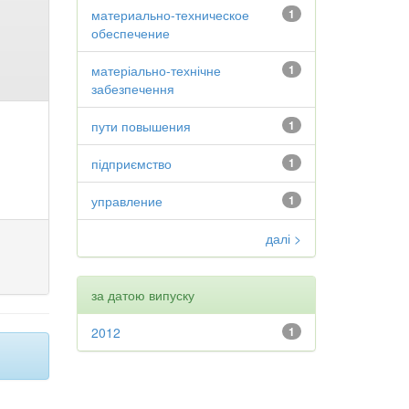
материально-техническое
1
обеспечение
матеріально-технічне
1
забезпечення
пути повышения
1
підприємство
1
управление
1
далі >
за датою випуску
2012
1