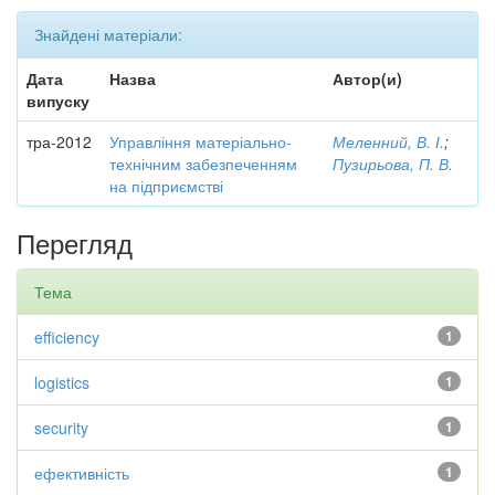
Знайдені матеріали:
Дата
Назва
Автор(и)
випуску
тра-2012
Управління матеріально-
Меленний, В. І.
;
технічним забезпеченням
Пузирьова, П. В.
на підприємстві
Перегляд
Тема
efficiency
1
logistics
1
security
1
ефективність
1