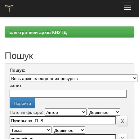
Skip
navigation
Електронний архів КНУТД
Пошук
Пошук:
запит
Поточні фільтри: