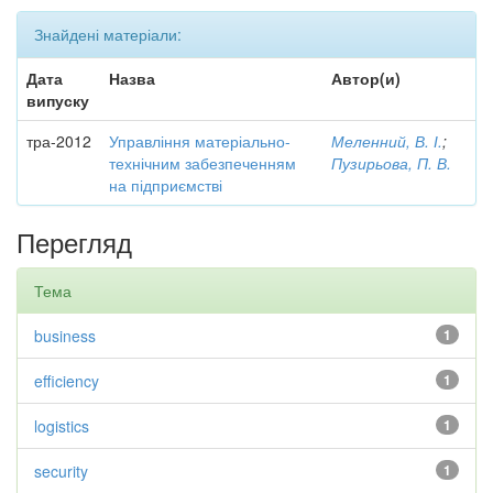
Знайдені матеріали:
Дата
Назва
Автор(и)
випуску
тра-2012
Управління матеріально-
Меленний, В. І.
;
технічним забезпеченням
Пузирьова, П. В.
на підприємстві
Перегляд
Тема
business
1
efficiency
1
logistics
1
security
1