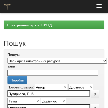
Skip
navigation
Електронний архів КНУТД
Пошук
Пошук:
запит
Поточні фільтри: