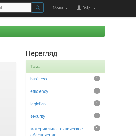
Мова
Вхід:
Перегляд
Тема
business
1
efficiency
1
logistics
1
security
1
материально-техническое
1
обеспечение