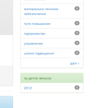
матеріально-технічне
1
забезпечення
пути повышения
1
підприємство
1
управление
1
шляхи підвищення
1
далі >
за датою випуску
2012
1