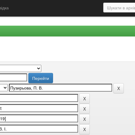
відка