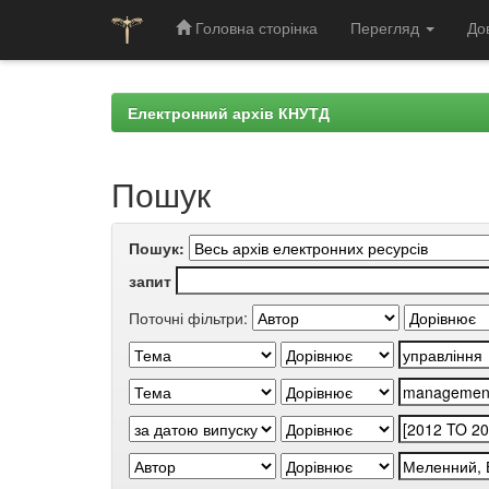
Головна сторінка
Перегляд
До
Skip
navigation
Електронний архів КНУТД
Пошук
Пошук:
запит
Поточні фільтри: