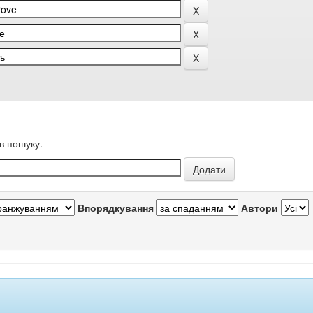
в пошуку.
Впорядкування
Автори