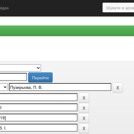
відка