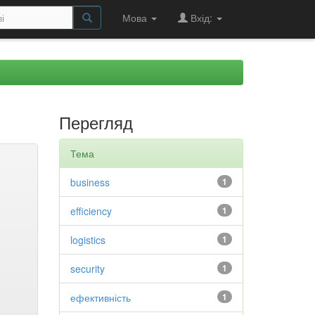
Мова
Вхід:
Перегляд
Тема
business
1
efficiency
1
logistics
1
security
1
ефективність
1