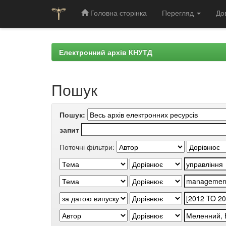
Головна сторінка
Перегляд
До
Skip
navigation
Електронний архів КНУТД
Пошук
Пошук:
запит
Поточні фільтри: