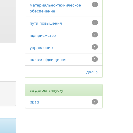
материально-техническое
1
обеспечение
пути повышения
1
підприємство
1
управление
1
шляхи підвищення
1
далі >
за датою випуску
2012
1