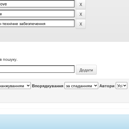
в пошуку.
Впорядкування
Автори