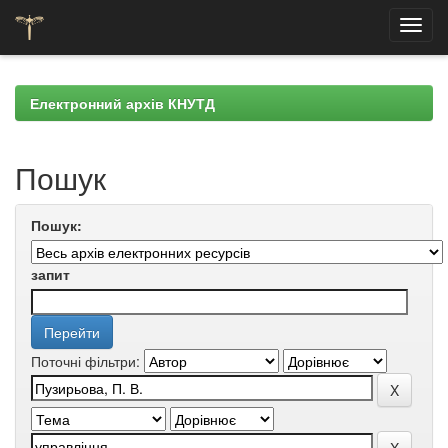
Skip
navigation
Електронний архів КНУТД
Пошук
Пошук:
запит
Поточні фільтри: