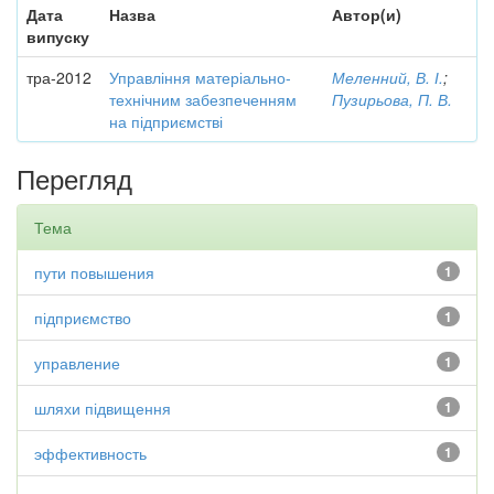
Дата
Назва
Автор(и)
випуску
тра-2012
Управління матеріально-
Меленний, В. І.
;
технічним забезпеченням
Пузирьова, П. В.
на підприємстві
Перегляд
Тема
пути повышения
1
підприємство
1
управление
1
шляхи підвищення
1
эффективность
1