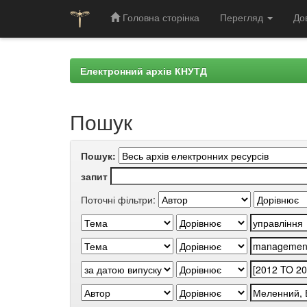
Головна сторінка
Перегляд
До
Skip
navigation
Електронний архів КНУТД
Пошук
Пошук:
запит
Поточні фільтри: