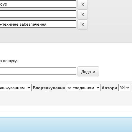
в пошуку.
Впорядкування
Автори