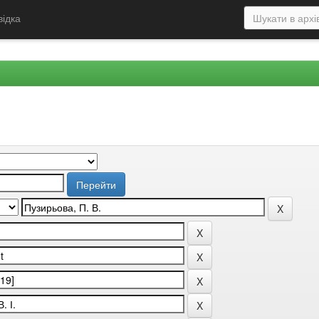
відка