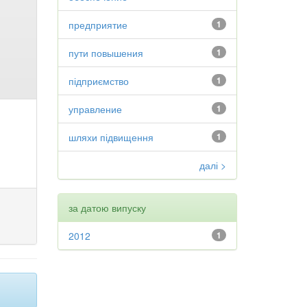
предприятие
1
пути повышения
1
підприємство
1
управление
1
шляхи підвищення
1
далі >
за датою випуску
2012
1