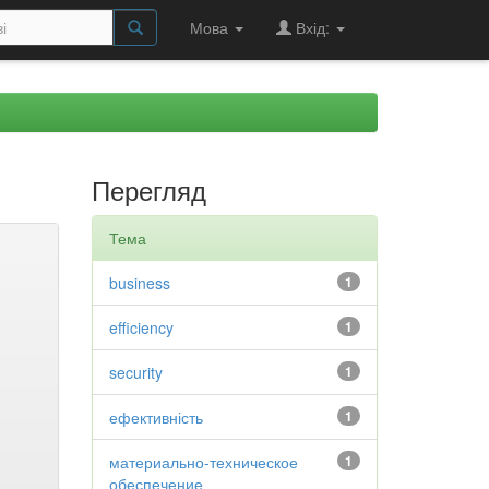
Мова
Вхід:
Перегляд
Тема
business
1
efficiency
1
security
1
ефективність
1
материально-техническое
1
обеспечение