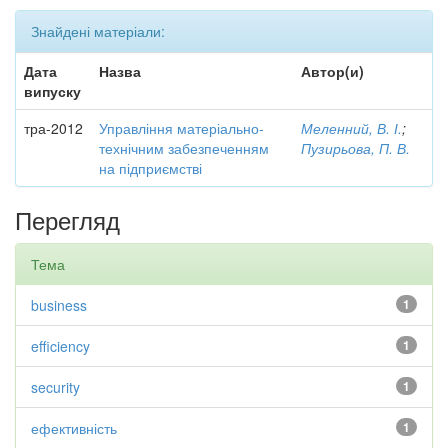
Знайдені матеріали:
Дата
Назва
Автор(и)
випуску
тра-2012
Управління матеріально-
Меленний, В. І.
;
технічним забезпеченням
Пузирьова, П. В.
на підприємстві
Перегляд
Тема
business
1
efficiency
1
security
1
ефективність
1