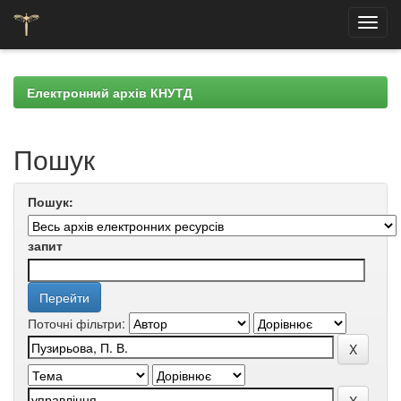
Skip
navigation
Електронний архів КНУТД
Пошук
Пошук:
запит
Поточні фільтри: