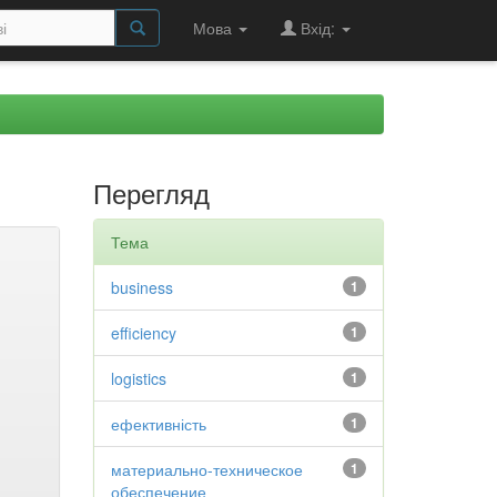
Мова
Вхід:
Перегляд
Тема
business
1
efficiency
1
logistics
1
ефективність
1
материально-техническое
1
обеспечение