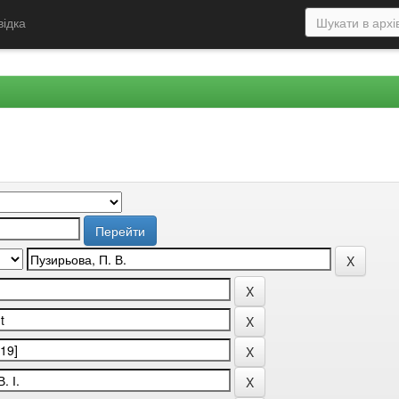
відка