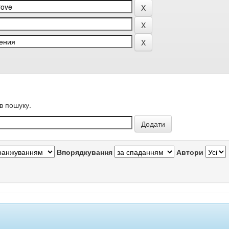
в пошуку.
Впорядкування
Автори