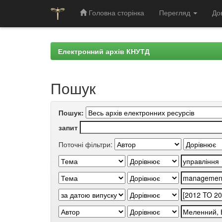
Головна сторінка
Перегляд
До
Skip
navigation
Електронний архів КНУТД
Пошук
Пошук:
запит
Поточні фільтри: