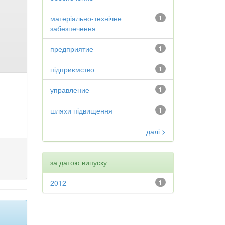
матеріально-технічне
1
забезпечення
предприятие
1
підприємство
1
управление
1
шляхи підвищення
1
далі >
за датою випуску
2012
1