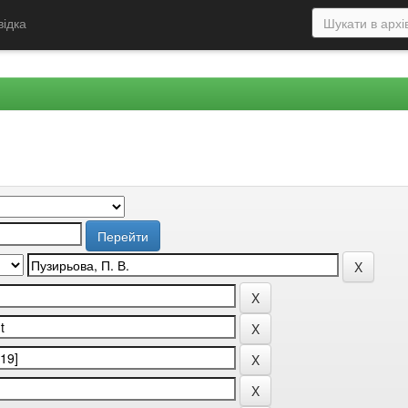
відка