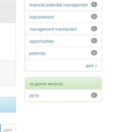
financial potential management
1
improvement
1
management mechanism
1
opportunities
1
potential
1
далі >
за датою випуску
2019
1
далі