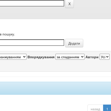
в пошуку.
Впорядкування
Автори
назад
1