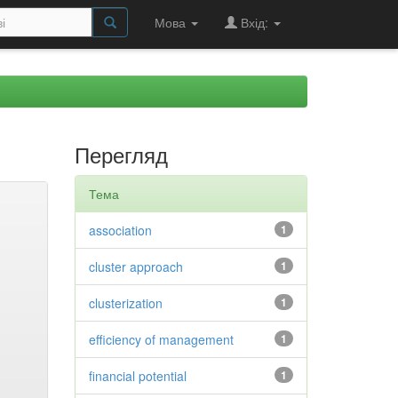
Мова
Вхід:
Перегляд
Тема
association
1
cluster approach
1
clusterization
1
efficiency of management
1
financial potential
1