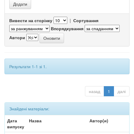
Вивести на сторінку
|
Сортування
Впорядкування
Автори
Результати 1-1 зі 1.
назад
1
далі
Знайдені матеріали:
Дата
Назва
Автор(и)
випуску