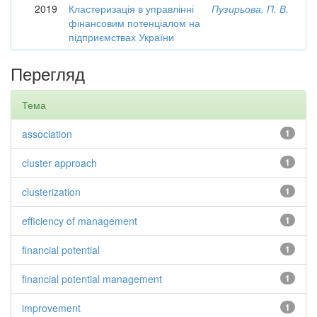
2019
Кластеризація в управлінні
Пузирьова, П. В.
фінансовим потенціалом на
підприємствах України
Перегляд
Тема
association
1
cluster approach
1
clusterization
1
efficiency of management
1
financial potential
1
financial potential management
1
improvement
1