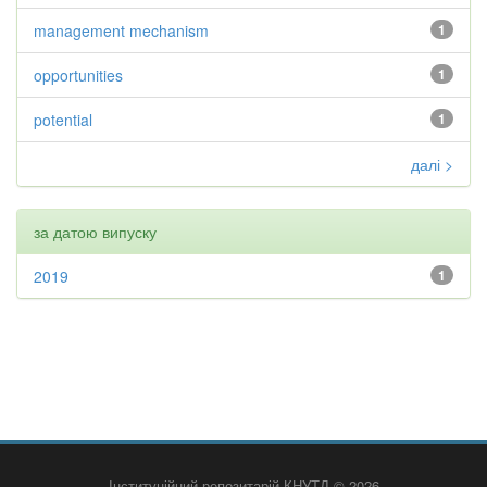
management mechanism
1
opportunities
1
potential
1
далі >
за датою випуску
2019
1
Інституційний репозитарій КНУТД © 2026