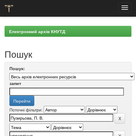
Skip
navigation
Електронний архів КНУТД
Пошук
Пошук:
запит
Поточні фільтри: