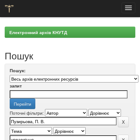
Skip
navigation
Електронний архів КНУТД
Пошук
Пошук:
запит
Поточні фільтри: