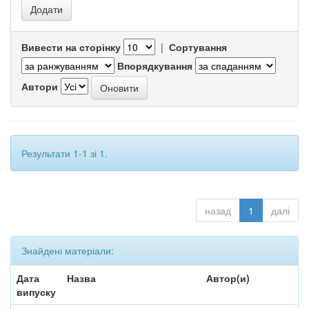
Вивести на сторінку
|
Сортування
Впорядкування
Автори
Результати 1-1 зі 1.
назад
1
далі
Знайдені матеріали:
Дата
Назва
Автор(и)
випуску