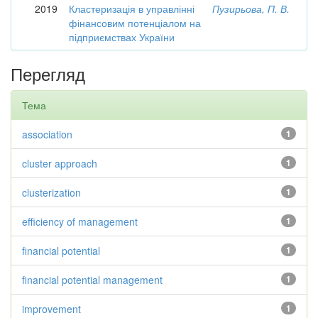
2019
Кластеризація в управлінні
Пузирьова, П. В.
фінансовим потенціалом на
підприємствах України
Перегляд
Тема
association
1
cluster approach
1
clusterization
1
efficiency of management
1
financial potential
1
financial potential management
1
improvement
1