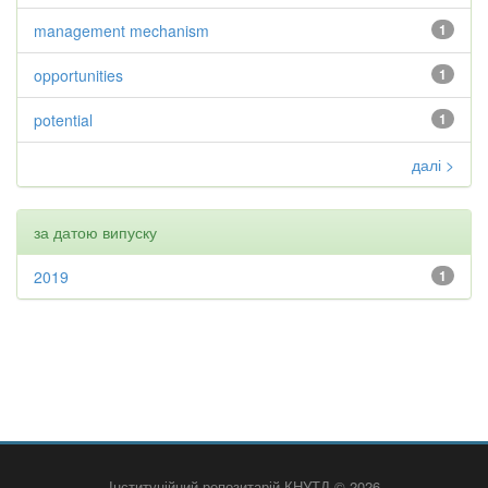
management mechanism
1
opportunities
1
potential
1
далі >
за датою випуску
2019
1
Інституційний репозитарій КНУТД © 2026