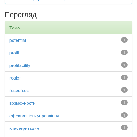
Перегляд
Тема
potential
1
profit
1
profitability
1
region
1
resources
1
возможности
1
ефективність управління
1
кластеризация
1