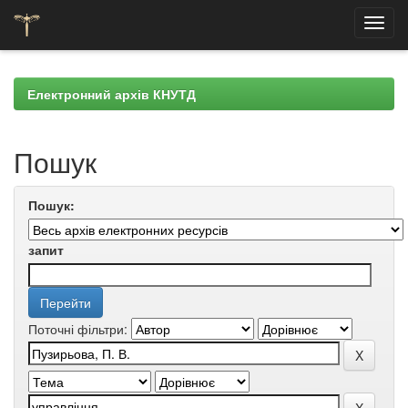
Skip
navigation
Електронний архів КНУТД
Пошук
Пошук:
запит
Поточні фільтри: