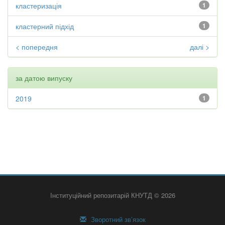
кластеризація
1
кластерний підхід
1
< попередня
далі >
за датою випуску
2019
1
Інституційний репозитарій КНУТД © 2026
Зворотний зв’язок