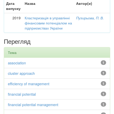
Дата
Назва
Автор(и)
випуску
2019
Кластеризація в управлінні
Пузирьова, П. В.
фінансовим потенціалом на
підприємствах України
Перегляд
Тема
association
1
cluster approach
1
efficiency of management
1
financial potential
1
financial potential management
1