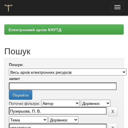
Skip
navigation
Електронний архів КНУТД
Пошук
Пошук:
запит
Поточні фільтри: