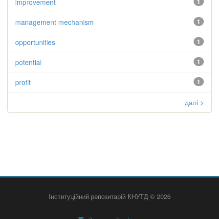
improvement
1
management mechanism
1
opportunities
1
potential
1
profit
1
далі >
Інституційний репозитарій КНУТД © 2026