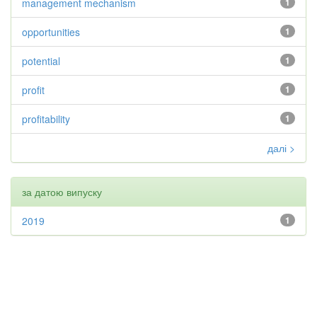
management mechanism
1
opportunities
1
potential
1
profit
1
profitability
1
далі >
за датою випуску
2019
1