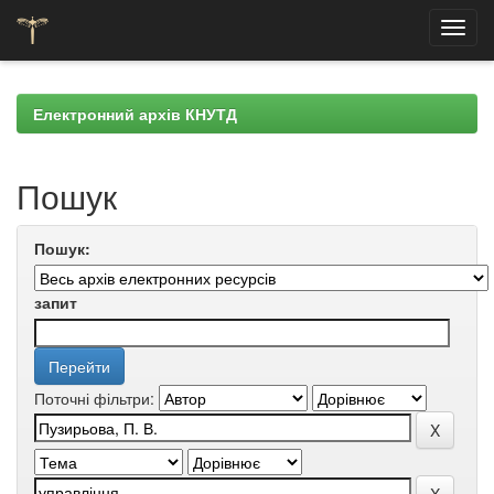
Skip
navigation
Електронний архів КНУТД
Пошук
Пошук:
запит
Поточні фільтри: