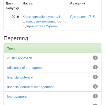
Дата
Назва
Автор(и)
випуску
2019
Кластеризація в управлінні
Пузирьова, П. В.
фінансовим потенціалом на
підприємствах України
Перегляд
Тема
cluster approach
1
efficiency of management
1
financial potential
1
financial potential management
1
improvement
1