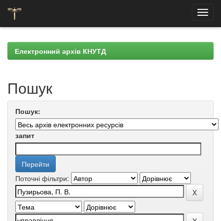
Skip
navigation
Електронний архів КНУТД
Пошук
Пошук:
запит
Поточні фільтри: