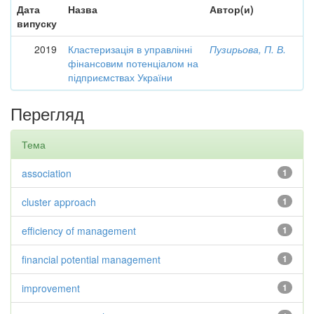
Дата
Назва
Автор(и)
випуску
2019
Кластеризація в управлінні
Пузирьова, П. В.
фінансовим потенціалом на
підприємствах України
Перегляд
Тема
association
1
cluster approach
1
efficiency of management
1
financial potential management
1
improvement
1