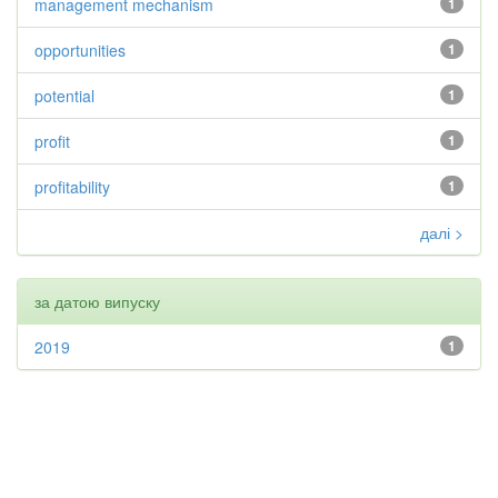
management mechanism
1
opportunities
1
potential
1
profit
1
profitability
1
далі >
за датою випуску
2019
1