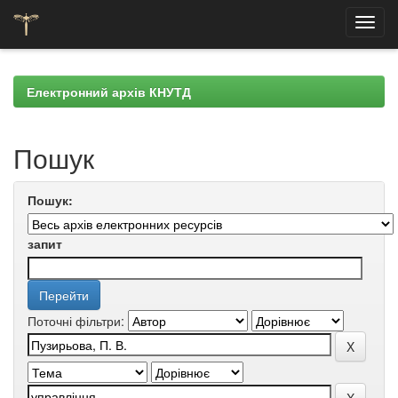
Skip
navigation
Електронний архів КНУТД
Пошук
Пошук:
запит
Поточні фільтри: