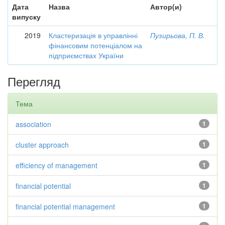
Дата
Назва
Автор(и)
випуску
2019
Кластеризація в управлінні
Пузирьова, П. В.
фінансовим потенціалом на
підприємствах України
Перегляд
Тема
association
1
cluster approach
1
efficiency of management
1
financial potential
1
financial potential management
1