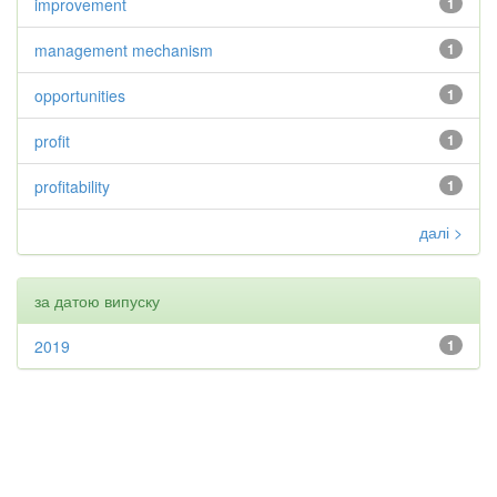
improvement
1
management mechanism
1
opportunities
1
profit
1
profitability
1
далі >
за датою випуску
2019
1