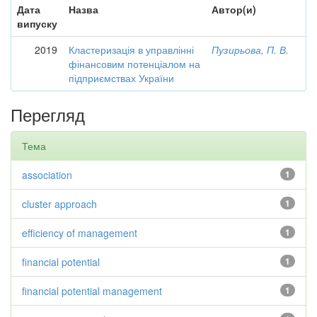
Дата
Назва
Автор(и)
випуску
2019
Кластеризація в управлінні
Пузирьова, П. В.
фінансовим потенціалом на
підприємствах України
Перегляд
Тема
association
1
cluster approach
1
efficiency of management
1
financial potential
1
financial potential management
1