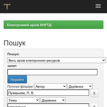
Skip
navigation
Електронний архів КНУТД
Пошук
Пошук:
запит
Поточні фільтри: