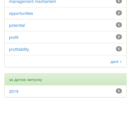
management mechanism
1
opportunities
1
potential
1
profit
1
profitability
1
далі >
за датою випуску
2019
1