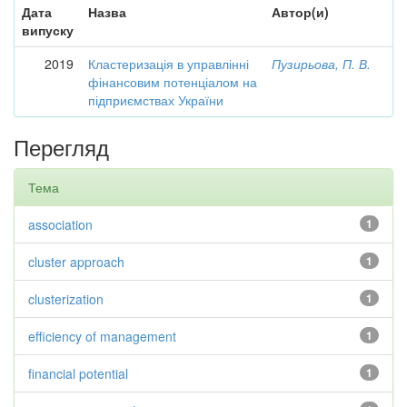
Дата
Назва
Автор(и)
випуску
2019
Кластеризація в управлінні
Пузирьова, П. В.
фінансовим потенціалом на
підприємствах України
Перегляд
Тема
association
1
cluster approach
1
clusterization
1
efficiency of management
1
financial potential
1