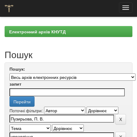
Skip
navigation
Електронний архів КНУТД
Пошук
Пошук:
запит
Поточні фільтри: