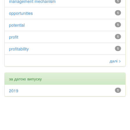
management mechanism
1
opportunities
1
potential
1
profit
1
profitability
1
далі >
за датою випуску
2019
1