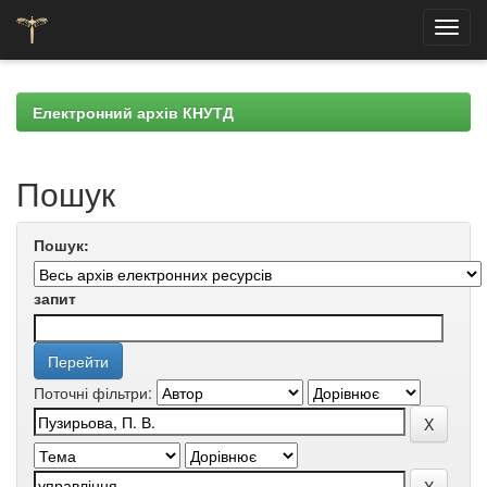
Skip
navigation
Електронний архів КНУТД
Пошук
Пошук:
запит
Поточні фільтри: