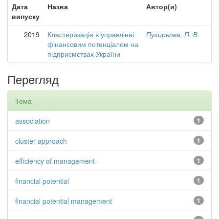
Дата
Назва
Автор(и)
випуску
2019
Кластеризація в управлінні
Пузирьова, П. В.
фінансовим потенціалом на
підприємствах України
Перегляд
Тема
association
1
cluster approach
1
efficiency of management
1
financial potential
1
financial potential management
1