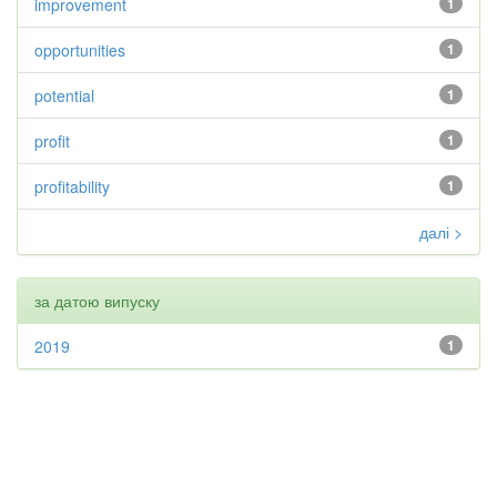
improvement
1
opportunities
1
potential
1
profit
1
profitability
1
далі >
за датою випуску
2019
1