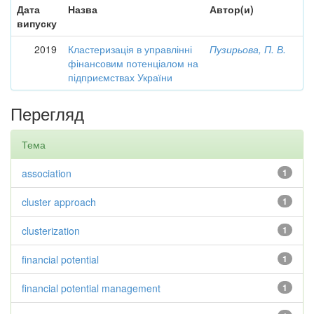
Дата
Назва
Автор(и)
випуску
2019
Кластеризація в управлінні
Пузирьова, П. В.
фінансовим потенціалом на
підприємствах України
Перегляд
Тема
association
1
cluster approach
1
clusterization
1
financial potential
1
financial potential management
1