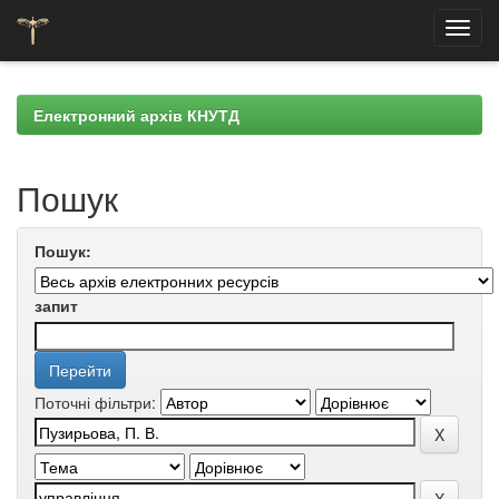
Skip
navigation
Електронний архів КНУТД
Пошук
Пошук:
запит
Поточні фільтри: