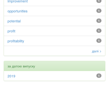
improvement
1
opportunities
1
potential
1
profit
1
profitability
1
далі >
за датою випуску
2019
1