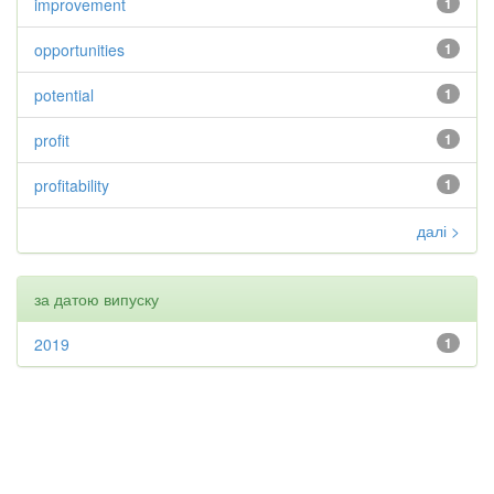
improvement
1
opportunities
1
potential
1
profit
1
profitability
1
далі >
за датою випуску
2019
1