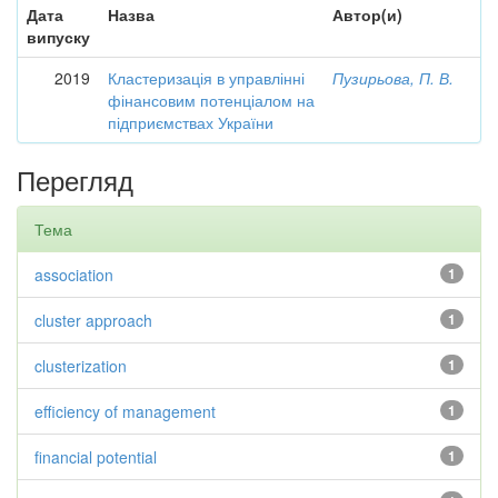
Дата
Назва
Автор(и)
випуску
2019
Кластеризація в управлінні
Пузирьова, П. В.
фінансовим потенціалом на
підприємствах України
Перегляд
Тема
association
1
cluster approach
1
clusterization
1
efficiency of management
1
financial potential
1