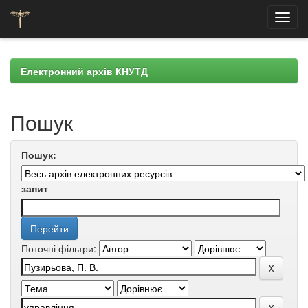
Skip
navigation
Електронний архів КНУТД
Пошук
Пошук:
запит
Поточні фільтри: