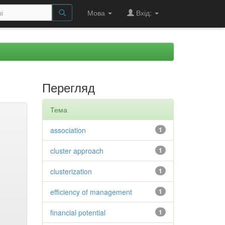
Мова
Вхід:
Перегляд
Тема
association
1
cluster approach
1
clusterization
1
efficiency of management
1
financial potential
1