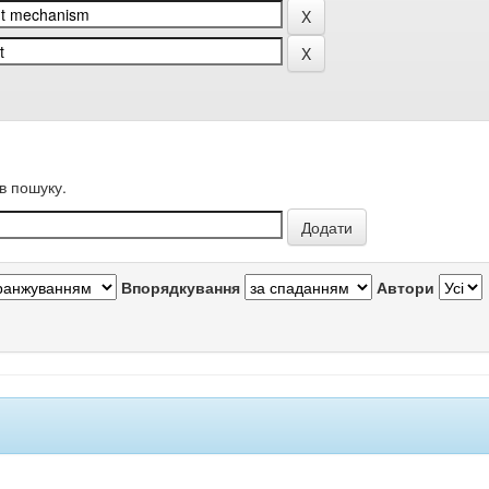
в пошуку.
Впорядкування
Автори