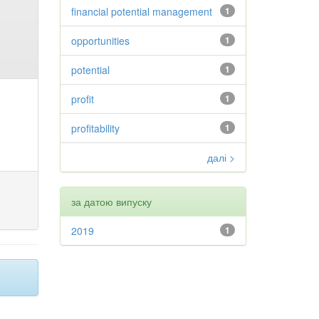
financial potential management
1
opportunities
1
potential
1
profit
1
profitability
1
далі >
за датою випуску
2019
1