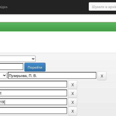
відка