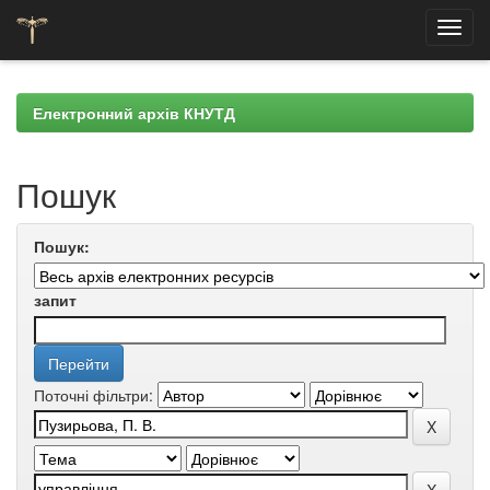
Skip
navigation
Електронний архів КНУТД
Пошук
Пошук:
запит
Поточні фільтри: