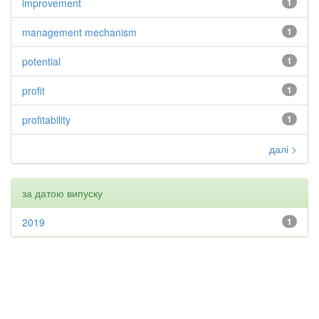
improvement
1
management mechanism
1
potential
1
profit
1
profitability
1
далі >
за датою випуску
2019
1