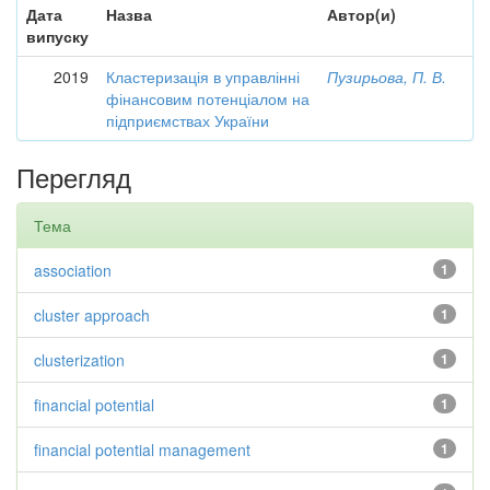
Дата
Назва
Автор(и)
випуску
2019
Кластеризація в управлінні
Пузирьова, П. В.
фінансовим потенціалом на
підприємствах України
Перегляд
Тема
association
1
cluster approach
1
clusterization
1
financial potential
1
financial potential management
1