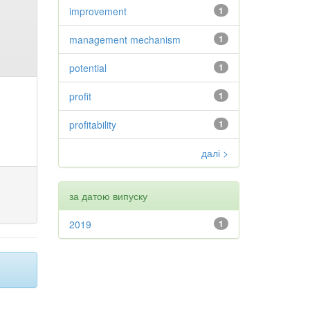
improvement
1
management mechanism
1
potential
1
profit
1
profitability
1
далі >
за датою випуску
2019
1