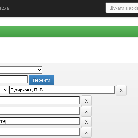
відка