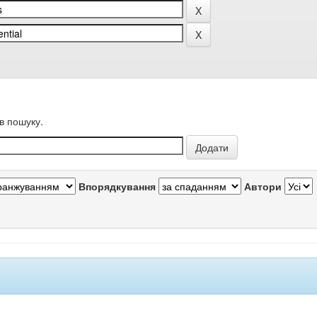
в пошуку.
Впорядкування
Автори