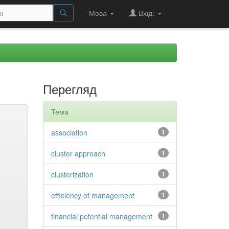
Мова
Вхід:
Перегляд
Тема
association
1
cluster approach
1
clusterization
1
efficiency of management
1
financial potential management
1