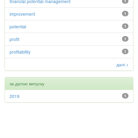
financial potential management
1
improvement
1
potential
1
profit
1
profitability
1
далі >
за датою випуску
2019
1