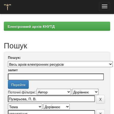
Skip
navigation
Електронний архів КНУТД
Пошук
Пошук:
запит
Поточні фільтри: