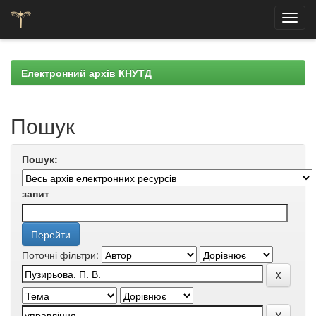
Skip
navigation
Електронний архів КНУТД
Пошук
Пошук:
запит
Поточні фільтри: