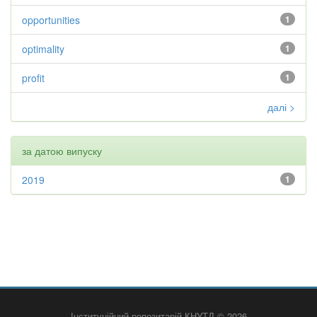
opportunities
1
optimality
1
profit
1
далі >
за датою випуску
2019
1
Інституційний репозитарій КНУТД © 2026