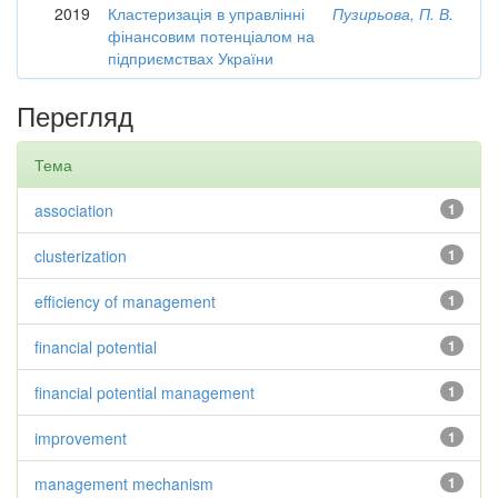
2019
Кластеризація в управлінні
Пузирьова, П. В.
фінансовим потенціалом на
підприємствах України
Перегляд
Тема
association
1
clusterization
1
efficiency of management
1
financial potential
1
financial potential management
1
improvement
1
management mechanism
1