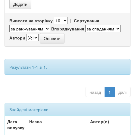
Вивести на сторінку
|
Сортування
Впорядкування
Автори
Результати 1-1 зі 1.
назад
1
далі
Знайдені матеріали:
Дата
Назва
Автор(и)
випуску