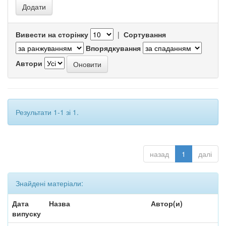
Вивести на сторінку
|
Сортування
Впорядкування
Автори
Результати 1-1 зі 1.
назад
1
далі
Знайдені матеріали:
Дата
Назва
Автор(и)
випуску