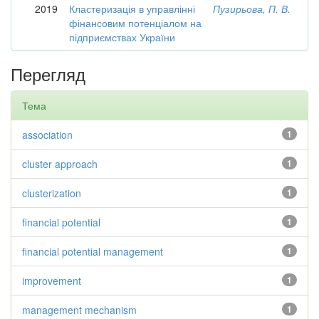
2019
Кластеризація в управлінні
Пузирьова, П. В.
фінансовим потенціалом на
підприємствах України
Перегляд
Тема
association
1
cluster approach
1
clusterization
1
financial potential
1
financial potential management
1
improvement
1
management mechanism
1