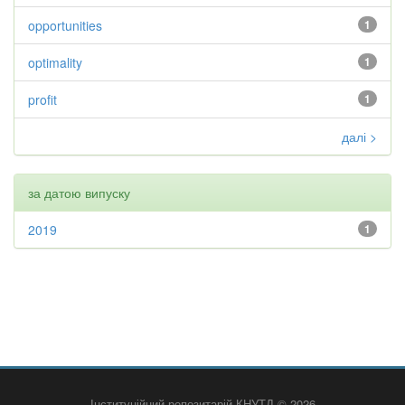
opportunities
1
optimality
1
profit
1
далі >
за датою випуску
2019
1
Інституційний репозитарій КНУТД © 2026