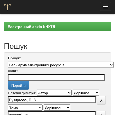
Skip
navigation
Електронний архів КНУТД
Пошук
Пошук:
запит
Поточні фільтри: