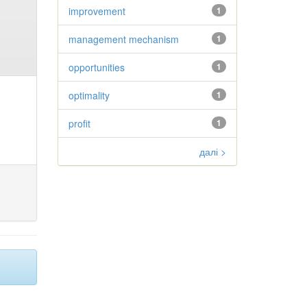
improvement
1
management mechanism
1
opportunities
1
optimality
1
profit
1
далі >