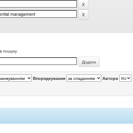
в пошуку.
Впорядкування
Автори