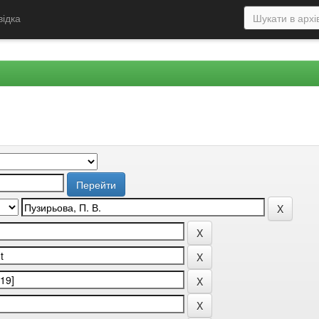
відка