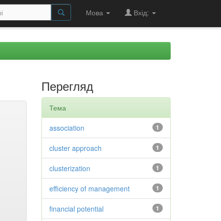
Мова
Вхід:
Перегляд
Тема
association
1
cluster approach
1
clusterization
1
efficiency of management
1
financial potential
1