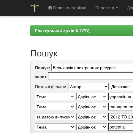
Головна сторінка
Перегляд
До
Skip
navigation
Електронний архів КНУТД
Пошук
Пошук:
запит
Поточні фільтри: