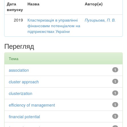
Дата
Назва
Автор(и)
випуску
2019
Кластеризація в управлінні
Пузирьова, П. В.
фінансовим потенціалом на
підприємствах України
Перегляд
Тема
association
1
cluster approach
1
clusterization
1
efficiency of management
1
financial potential
1