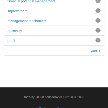
financial potential management
1
improvement
1
management mechanism
1
optimality
1
profit
1
далі >
Інституційний репозитарій КНУТД © 2026