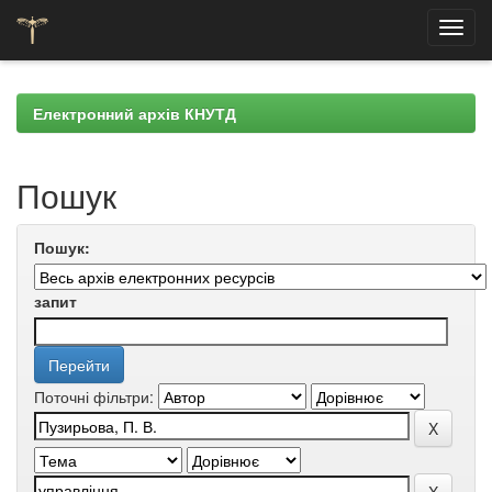
Skip
navigation
Електронний архів КНУТД
Пошук
Пошук:
запит
Поточні фільтри: