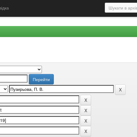
відка