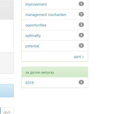
improvement
1
management mechanism
1
opportunities
1
optimality
1
potential
1
далі >
за датою випуску
2019
1
далі