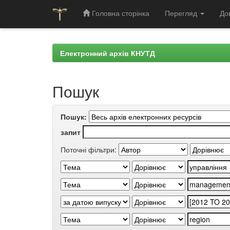
Головна сторінка
Перегляд
До
Skip
navigation
Електронний архів КНУТД
Пошук
Пошук:
запит
Поточні фільтри: