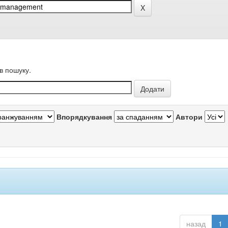
в пошуку.
Впорядкування
Автори
назад
1