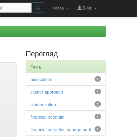
Мова
Вхід:
Перегляд
Тема
association
1
cluster approach
1
clusterization
1
financial potential
1
financial potential management
1