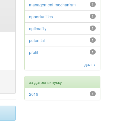
management mechanism
1
opportunities
1
optimality
1
potential
1
profit
1
далі >
за датою випуску
2019
1