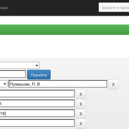
відка