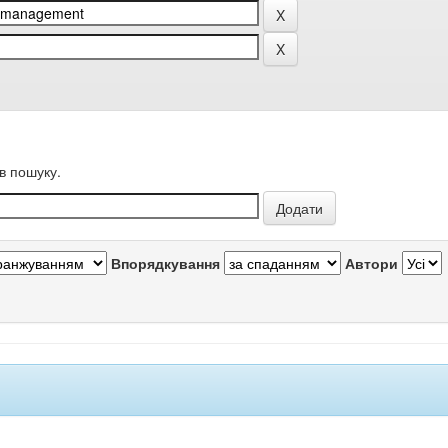
в пошуку.
Впорядкування
Автори