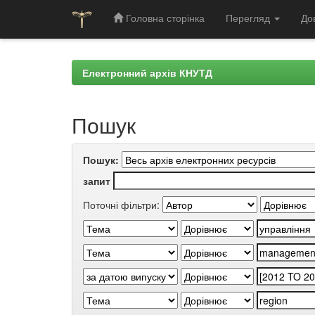
Головна сторінка
Перегляд
До
Skip
navigation
Електронний архів КНУТД
Пошук
Пошук:
запит
Поточні фільтри: