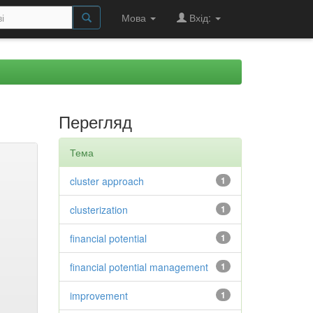
Мова
Вхід:
Перегляд
Тема
cluster approach
1
clusterization
1
financial potential
1
financial potential management
1
improvement
1