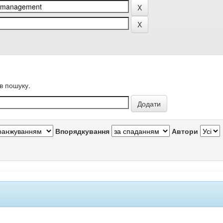
в пошуку.
Впорядкування
Автори