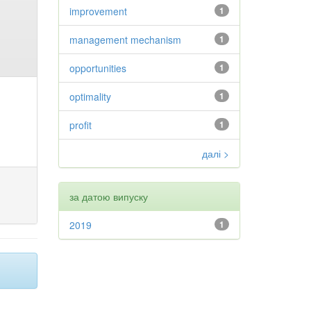
improvement
1
management mechanism
1
opportunities
1
optimality
1
profit
1
далі >
за датою випуску
2019
1