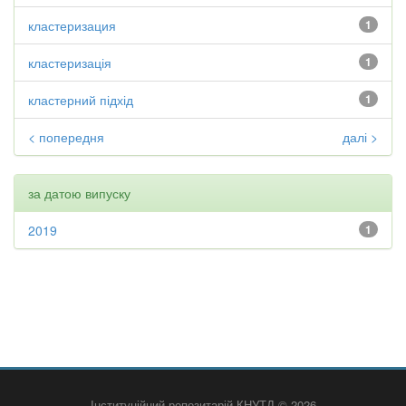
кластеризация
1
кластеризація
1
кластерний підхід
1
< попередня
далі >
за датою випуску
2019
1
Інституційний репозитарій КНУТД © 2026