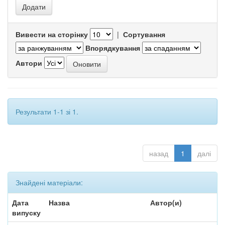
Вивести на сторінку
|
Сортування
Впорядкування
Автори
Результати 1-1 зі 1.
назад
1
далі
Знайдені матеріали:
Дата
Назва
Автор(и)
випуску