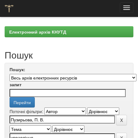
Skip
navigation
Електронний архів КНУТД
Пошук
Пошук:
запит
Поточні фільтри: