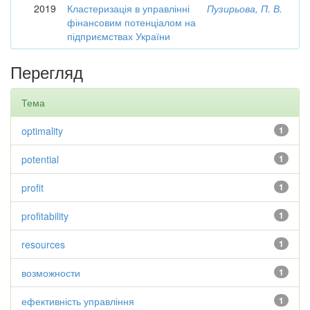
2019
Кластеризація в управлінні
Пузирьова, П. В.
фінансовим потенціалом на
підприємствах України
Перегляд
Тема
optimality
1
potential
1
profit
1
profitability
1
resources
1
возможности
1
ефективність управління
1