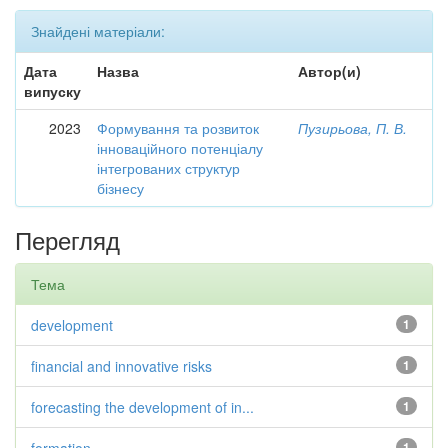
Знайдені матеріали:
Дата
Назва
Автор(и)
випуску
2023
Формування та розвиток
Пузирьова, П. В.
інноваційного потенціалу
інтегрованих структур
бізнесу
Перегляд
Тема
development
1
financial and innovative risks
1
forecasting the development of in...
1
1