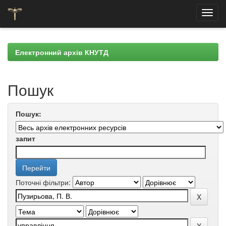
Skip
navigation
Електронний архів КНУТД
Пошук
Пошук:
запит
Поточні фільтри: