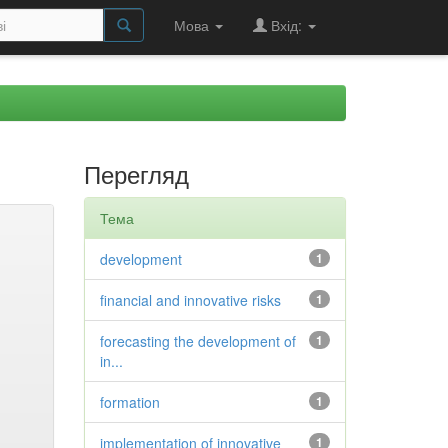
Мова
Вхід:
Перегляд
Тема
development
1
financial and innovative risks
1
forecasting the development of
1
in...
formation
1
implementation of innovative
1