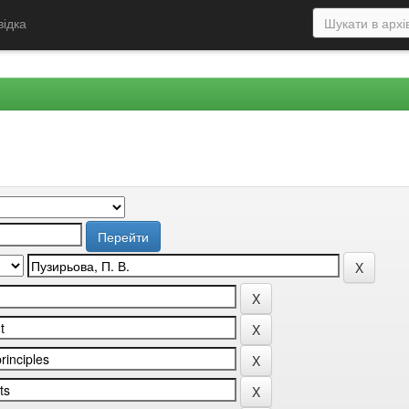
відка