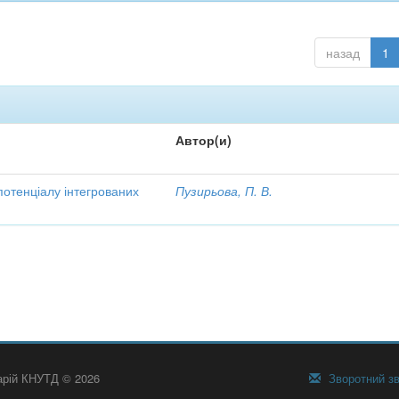
назад
1
Автор(и)
потенціалу інтегрованих
Пузирьова, П. В.
тарій КНУТД © 2026
Зворотний зв