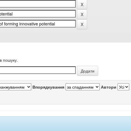
в пошуку.
Впорядкування
Автори