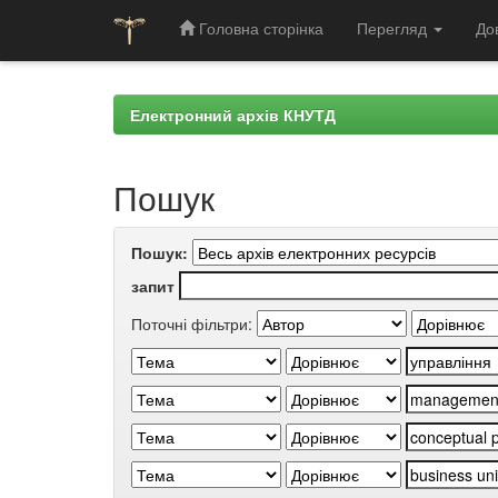
Головна сторінка
Перегляд
До
Skip
navigation
Електронний архів КНУТД
Пошук
Пошук:
запит
Поточні фільтри: