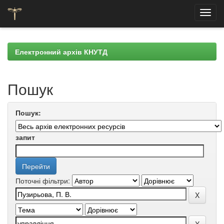
Skip
navigation
Електронний архів КНУТД
Пошук
Пошук:
запит
Поточні фільтри: