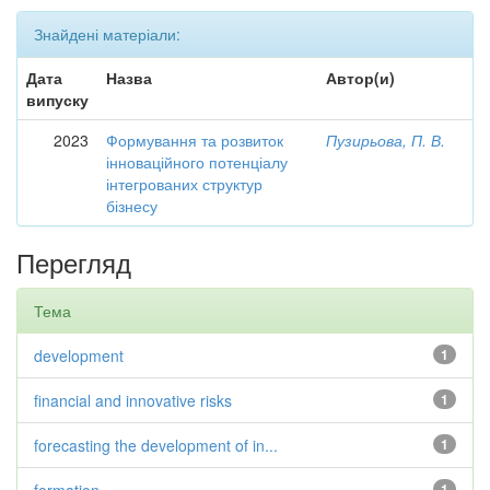
Знайдені матеріали:
Дата
Назва
Автор(и)
випуску
2023
Формування та розвиток
Пузирьова, П. В.
інноваційного потенціалу
інтегрованих структур
бізнесу
Перегляд
Тема
development
1
financial and innovative risks
1
forecasting the development of in...
1
1