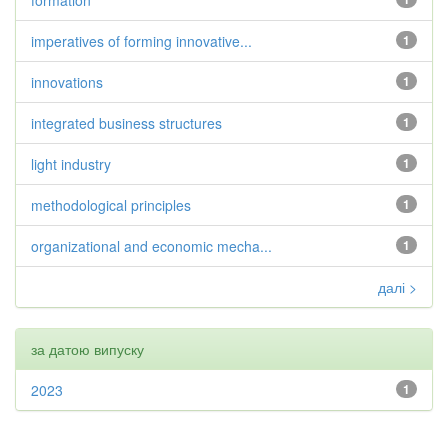
formation
imperatives of forming innovative...
1
innovations
1
integrated business structures
1
light industry
1
methodological principles
1
organizational and economic mecha...
1
далі >
за датою випуску
2023
1