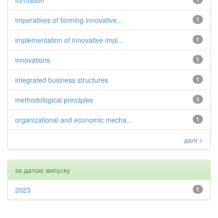
formation
imperatives of forming innovative...
1
implementation of innovative impl...
1
innovations
1
integrated business structures
1
methodological principles
1
organizational and economic mecha...
1
далі >
за датою випуску
2023
1