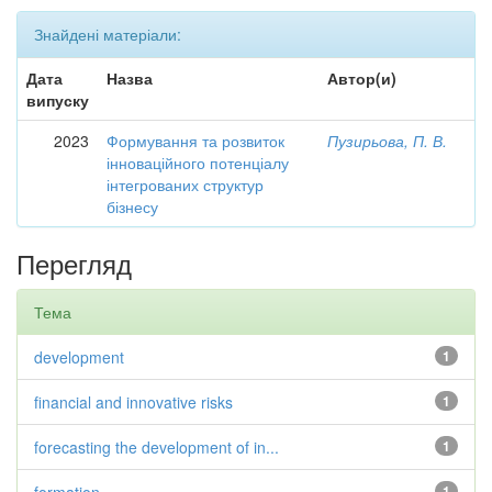
Знайдені матеріали:
Дата
Назва
Автор(и)
випуску
2023
Формування та розвиток
Пузирьова, П. В.
інноваційного потенціалу
інтегрованих структур
бізнесу
Перегляд
Тема
development
1
financial and innovative risks
1
forecasting the development of in...
1
1