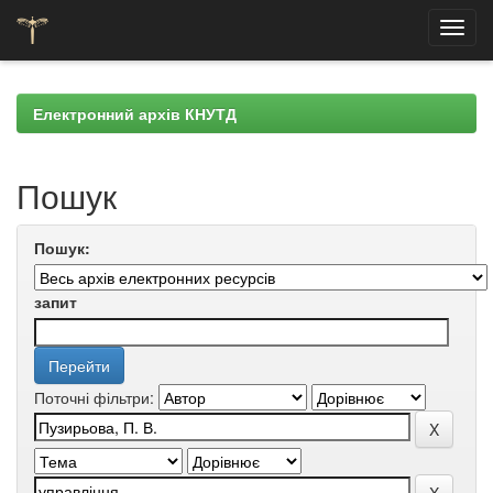
Skip
navigation
Електронний архів КНУТД
Пошук
Пошук:
запит
Поточні фільтри: