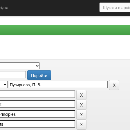
відка