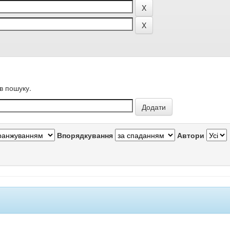
в пошуку.
Впорядкування
Автори