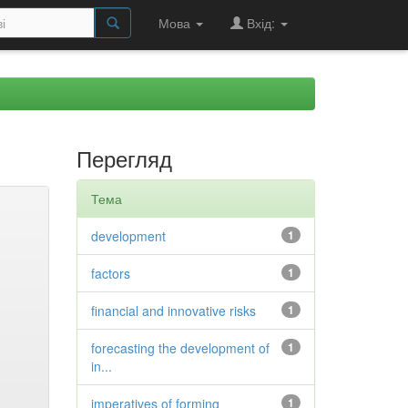
Мова
Вхід:
Перегляд
Тема
development
1
factors
1
financial and innovative risks
1
forecasting the development of
1
in...
imperatives of forming
1