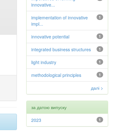
innovative...
implementation of innovative
1
impl...
innovative potential
1
integrated business structures
1
light industry
1
methodological principles
1
далі >
за датою випуску
2023
1