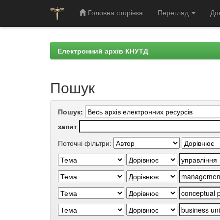
Головна сторінка
Перегляд
До
Skip
navigation
Електронний архів КНУТД
Пошук
Пошук:
запит
Поточні фільтри: