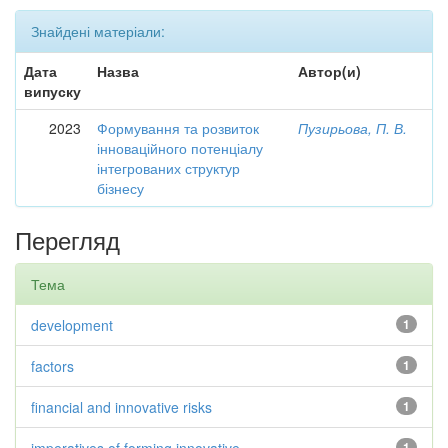
Знайдені матеріали:
Дата
Назва
Автор(и)
випуску
2023
Формування та розвиток
Пузирьова, П. В.
інноваційного потенціалу
інтегрованих структур
бізнесу
Перегляд
Тема
development
1
factors
1
financial and innovative risks
1
1