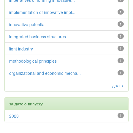
imperatives of forming innovative...
implementation of innovative impl...
1
innovative potential
1
integrated business structures
1
light industry
1
methodological principles
1
organizational and economic mecha...
1
далі >
за датою випуску
2023
1