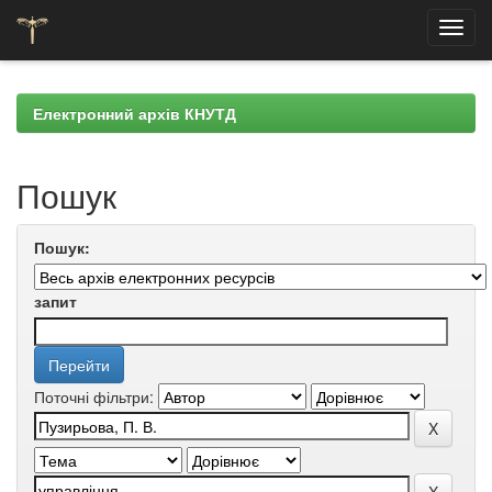
Skip
navigation
Електронний архів КНУТД
Пошук
Пошук:
запит
Поточні фільтри: