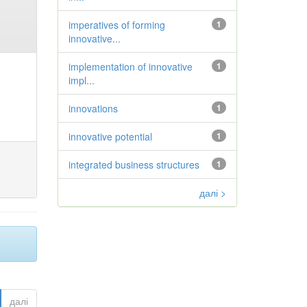
imperatives of forming
1
innovative...
implementation of innovative
1
impl...
innovations
1
innovative potential
1
integrated business structures
1
далі >
далі