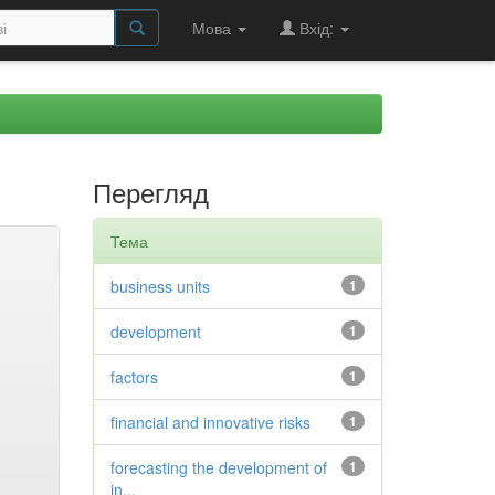
Мова
Вхід:
Перегляд
Тема
business units
1
development
1
factors
1
financial and innovative risks
1
forecasting the development of
1
in...