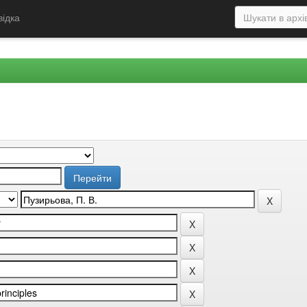
відка