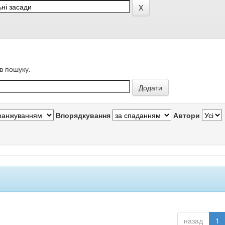
в пошуку.
Впорядкування
Автори
назад
1