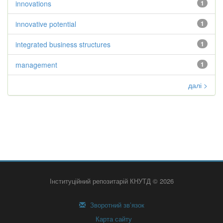
innovations
1
innovative potential
1
integrated business structures
1
management
1
далі >
Інституційний репозитарій КНУТД © 2026
Зворотний зв’язок
Карта сайту