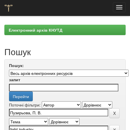
Skip
navigation
Електронний архів КНУТД
Пошук
Пошук:
запит
Поточні фільтри: