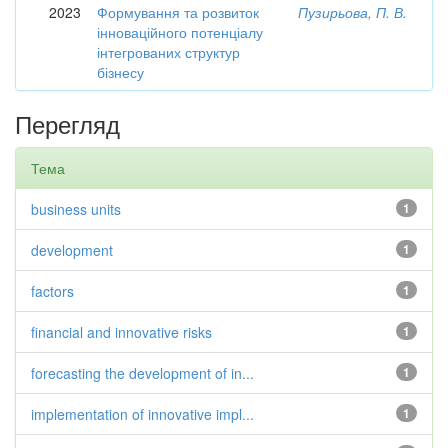
2023
Формування та розвиток
Пузирьова, П. В.
інноваційного потенціалу
інтегрованих структур
бізнесу
Перегляд
Тема
business units
1
development
1
factors
1
financial and innovative risks
1
forecasting the development of in...
1
implementation of innovative impl...
1