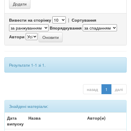
Вивести на сторінку
|
Сортування
Впорядкування
Автори
Результати 1-1 зі 1.
назад
1
далі
Знайдені матеріали:
Дата
Назва
Автор(и)
випуску