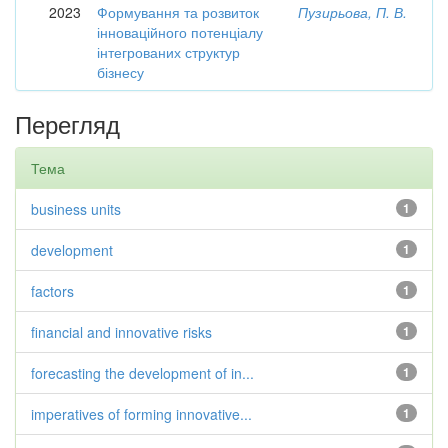
2023
Формування та розвиток
Пузирьова, П. В.
інноваційного потенціалу
інтегрованих структур
бізнесу
Перегляд
Тема
business units
1
development
1
factors
1
financial and innovative risks
1
forecasting the development of in...
1
imperatives of forming innovative...
1