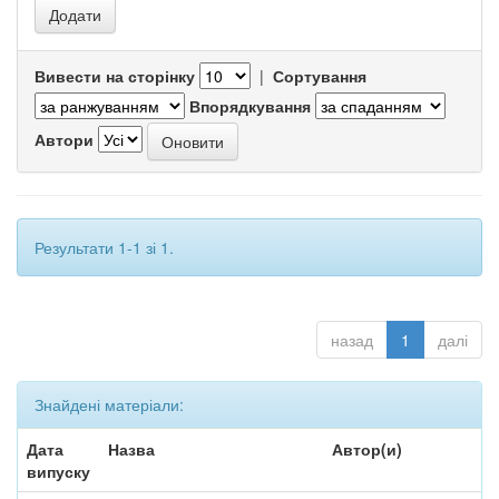
Вивести на сторінку
|
Сортування
Впорядкування
Автори
Результати 1-1 зі 1.
назад
1
далі
Знайдені матеріали:
Дата
Назва
Автор(и)
випуску