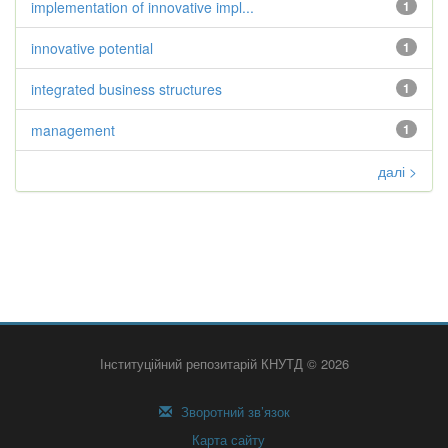
implementation of innovative impl...
1
innovative potential
1
integrated business structures
1
management
1
далі >
Інституційний репозитарій КНУТД © 2026
Зворотний зв’язок
Карта сайту