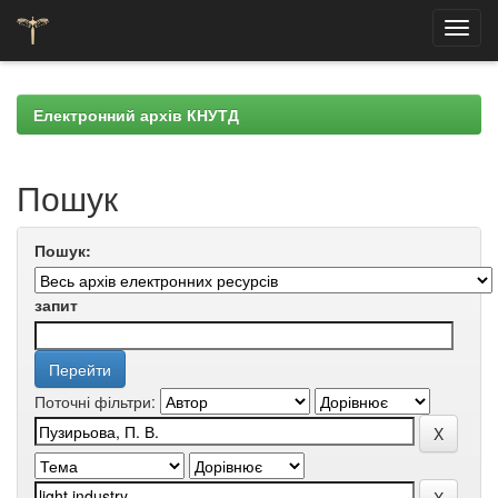
Skip
navigation
Електронний архів КНУТД
Пошук
Пошук:
запит
Поточні фільтри: