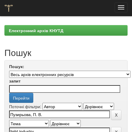
Skip
navigation
Електронний архів КНУТД
Пошук
Пошук:
запит
Поточні фільтри: