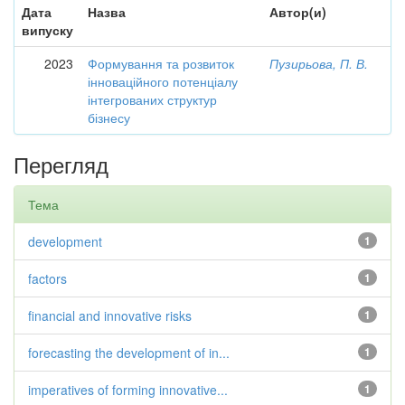
Дата
Назва
Автор(и)
випуску
2023
Формування та розвиток
Пузирьова, П. В.
інноваційного потенціалу
інтегрованих структур
бізнесу
Перегляд
Тема
development
1
factors
1
financial and innovative risks
1
forecasting the development of in...
1
imperatives of forming innovative...
1