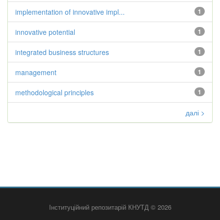
implementation of innovative impl...
1
innovative potential
1
integrated business structures
1
management
1
methodological principles
1
далі >
Інституційний репозитарій КНУТД © 2026