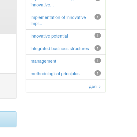
innovative...
implementation of innovative
1
impl...
innovative potential
1
integrated business structures
1
management
1
methodological principles
1
далі >