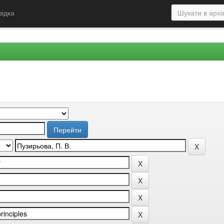
відка