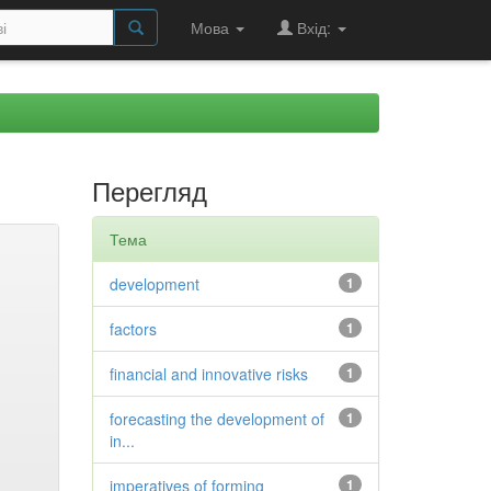
Мова
Вхід:
Перегляд
Тема
development
1
factors
1
financial and innovative risks
1
forecasting the development of
1
in...
imperatives of forming
1