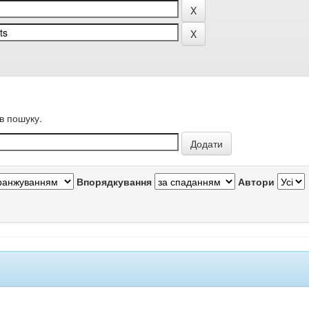
в пошуку.
Впорядкування
Автори