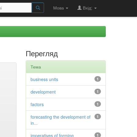
Мова
Вхід:
Перегляд
Тема
business units
1
development
1
factors
1
forecasting the development of
1
in...
imperatives of forming
1