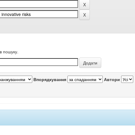
в пошуку.
Впорядкування
Автори