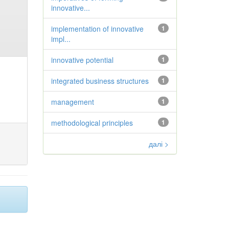
innovative...
implementation of innovative
1
impl...
innovative potential
1
integrated business structures
1
management
1
methodological principles
1
далі >