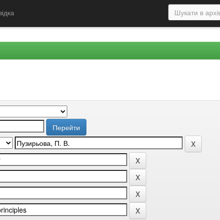
відка