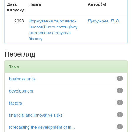
Дата
Назва
Автор(и)
випуску
2023
Формування та розвиток
Пузирьова, П. В.
інноваційного потенціалу
інтегрованих структур
бізнесу
Перегляд
Тема
business units
1
development
1
factors
1
financial and innovative risks
1
forecasting the development of in...
1