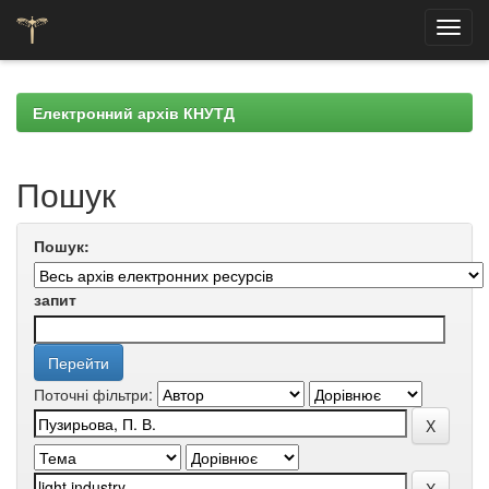
Skip
navigation
Електронний архів КНУТД
Пошук
Пошук:
запит
Поточні фільтри: