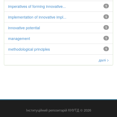
imperatives of forming innovative...
1
implementation of innovative impl...
1
innovative potential
1
management
1
methodological principles
1
далі >
Інституційний репозитарій КНУТД © 2026