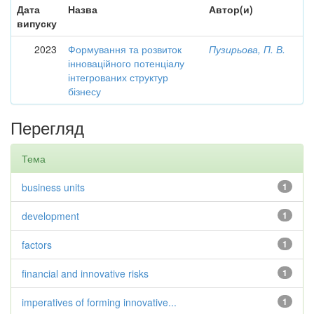
Дата
Назва
Автор(и)
випуску
2023
Формування та розвиток
Пузирьова, П. В.
інноваційного потенціалу
інтегрованих структур
бізнесу
Перегляд
Тема
business units
1
development
1
factors
1
financial and innovative risks
1
imperatives of forming innovative...
1