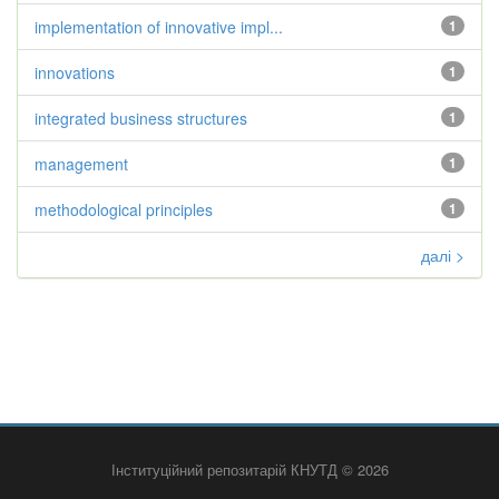
implementation of innovative impl...
1
innovations
1
integrated business structures
1
management
1
methodological principles
1
далі >
Інституційний репозитарій КНУТД © 2026