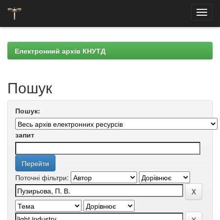
Skip
navigation
Електронний архів КНУТД
Пошук
Пошук:
запит
Поточні фільтри: