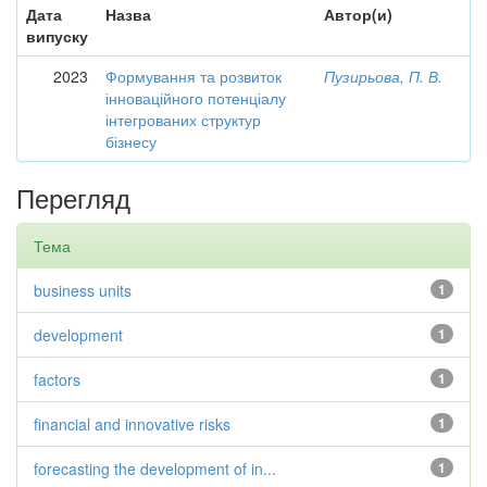
Дата
Назва
Автор(и)
випуску
2023
Формування та розвиток
Пузирьова, П. В.
інноваційного потенціалу
інтегрованих структур
бізнесу
Перегляд
Тема
business units
1
development
1
factors
1
financial and innovative risks
1
forecasting the development of in...
1