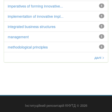
imperatives of forming innovative...
1
implementation of innovative impl...
1
integrated business structures
1
management
1
methodological principles
1
далі >
Інституційний репозитарій КНУТД © 2026