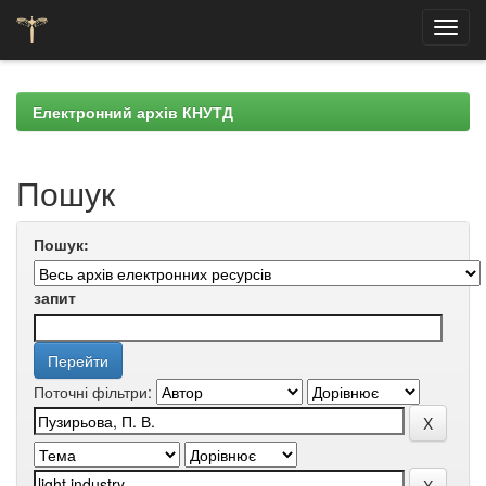
Skip
navigation
Електронний архів КНУТД
Пошук
Пошук:
запит
Поточні фільтри: